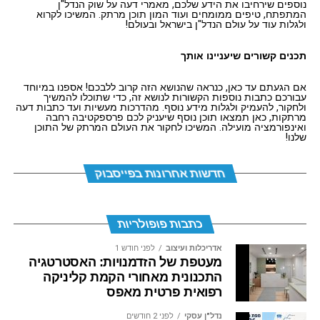
נוספים שירחיבו את הידע שלכם, מאמרי דעה על שוק הנדל"ן
יותר ויותר חברות צומחות מגלות את הפוטנציאל
המתפתח, טיפים ממומחים ועוד המון תוכן מרתק. המשיכו לקרוא
ולגלות עוד על עולם הנדל"ן בישראל ובעולם!
הפיננסי והמותגי העצום שמסתתר דווקא במבנים ותיקים,
ומבצעות מהפך אדריכלי שלוקח מבנים מיושנים והופך אותם
תכנים קשורים שיעניינו אותך
למשרדי קסטום-מייד פרימיום. השילוב בין
אסטרטגיה נדל"נית חכמה
לעיצוב פנים
מסחרי ממוקד מטרה,
חציצה חכמה: איך מייצרים
אם הגעתם עד כאן, כנראה שהנושא הזה קרוב ללבכם! אספנו במיוחד
מוכיח שאין נכס מאתגר מדי – יש רק תכנון לא נכון.
עבורכם כתבות נוספות הקשורות לנושא זה, כדי שתוכלו להמשיך
ולחקור, להעמיק ולגלות מידע נוסף. מהדרכות מעשיות ועד כתבות דעה
הפרדה פונקציונלית בלי להקטין
מרתקות, כאן תמצאו תוכן נוסף שיעניק לכם פרספקטיבה רחבה
ואינפורמציה מועילה. המשיכו לחקור את העולם המרתק של התוכן
הפרדוקס של אזורי התעשייה
שלנו!
את המרחב?
הוותיקים בישראל
חדשות אחרונות בפייסבוק
האתגר המרכזי בחללים קטנים, ובמיוחד כאלו המתאפיינים
בכל אזורי התעשייה המרכזיים והוותיקים בארץ – החל מהצ'ק
במבנה צר וארוך (מבנה "מסדרון" או "חנות" טיפוסי), הוא
פוסט בחיפה, דרך אזור התעשייה
חלוקת האזורים. שימוש בקירות גבס קלאסיים או במחיצות
כתבות פופולריות
ברעננה, שכונת מונטיפיורי ומתחם יד חרוצים בתל אביב, קריית
אטומות וכבדות יחתוך את החלל, יחסום את מעבר האור הטבעי
אריה בפתח תקווה ועד לפארק המדע ברחובות –
ויקבור את הפוטנציאל של הנכס.
אדריכלות ועיצוב
לפני חודש 1
התמונה הויזואלית דומה: שורות של בנייני משרדים שנבנו
מעטפת של הזדמנויות: האסטרטגיה
כדי לפתור את המשוואה המורכבת הזו, פתרונות האדריכלות
התכנונית מאחורי הקמת קליניקה
בשנות ה-90 וה-2000 המוקדמות. מבחוץ, המבנים האלו נראים
רפואית פרטית מאפס
המודרניים נשענים על שקיפות וקלילות חומרית. תכנון חזית
לרוב כמו קוביות בטון אפורות, מיושנות ונטולות חן אדריכלי. הן
חכמה – שימוש בפרופילי אלומיניום דקים (למשל בגוון שחור
משדרות את עולם העסקים הישן של פעם.
נדל"ן עסקי
לפני 2 חודשים