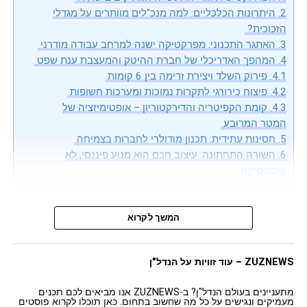
את התקציב באיכות החומרים, ברהיטי קסטום-מייד וברמת
2.
היתרונות הכלכליים: למה מנכ"לים מוותרים על מגדלי
גימור פרימיום, במקום לשלם על מטרים רבועים ריקים
הזכוכית?
ומבוזבזים.
3.
האתגר התכנוני: מפרקטיקה ישנה למרחב עבודה מודרני
4.
המהפך האדריכלי של חברת ההיטק והמעצבת ענת שפט
כאשר בוחנים את השאלה איך הופכים 15 מ"ר בתל אביב
4.1.
פירוק השלד ויצירת זרימה בין 6 קומות
למשרד בוטיק, מבינים שהמטרה היא לא "לדחוף" כמה שיותר
4.2.
פיצוח כירורגי לתקרות נמוכות ומערכות חשופות
רהיטים מוכנים מחנויות עיצוב גנריות. המטרה היא להגדיר
4.3.
קומת הקפיטריה והדירקטוריון – אופטימיזציה של
מחדש כל סנטימטר רבוע כנכס מניב. משרדי מיקרו-בוטיק
המטר המרובע
מייצרים סביבה אינטימית אך עוצמתית, המאפשרת לנהל
5.
חסינות עתידית: תכנון מודולרי לחברות בצמיחה
פגישות עסקיות רגישות בדיסקרטיות מלאה, תוך שידור הצלחה
6.
השורה התחתונה: עיצוב חכם הוא מנוע פיננסי, לא
עסקית חסרת פשרות מול משקיעים ולקוחות קצה.
קוסמטיקה
המרדף הבלתי פוסק של חברות הייטק וסטארטאפים אחרי חלל
המשך לקרוא
העבודה המושלם משנה בשנים האחרונות את פניו של שוק
הנדל"ן העסקי בישראל. אם בעבר השאיפה הבלעדית של כל
מנכ"ל או סמנכ"ל כספים הייתה לנעוץ סיכה בקומה ה-40 של
ZUZNEWS – עוד זוויות על הנדל"ן
מגדל זכוכית חדש ונוצץ, הרי שהיום המגמה הזו חווה תפנית
דרמטית.
מתעניינים בעולם הנדל"ן? ב-ZUZNEWS אנו מביאים לכם תכנים
מעמיקים ונגישים על כל מה שחשוב בתחום. כאן תוכלו לקרוא פוסטים