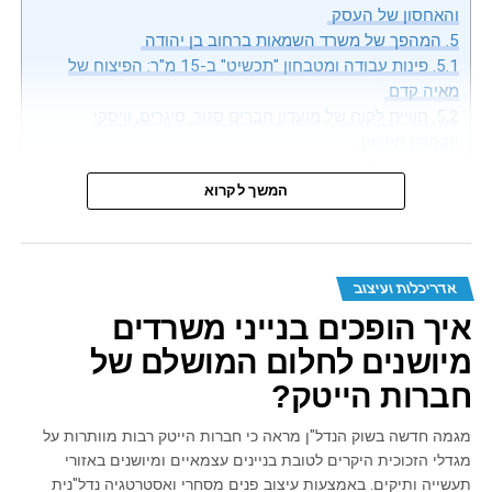
והאחסון של העסק
5.
המהפך של משרד השמאות ברחוב בן יהודה
5.1.
פינות עבודה ומטבחון "תכשיט" ב-15 מ"ר: הפיצוח של
מאיה קדם
5.2.
חוויית לקוח של מועדון חברים סגור: סיגרים, וויסקי
ותאורת מוזיאון
6.
השורה התחתונה: אל תמדדו את המשרד שלכם במטרים,
תמדדו אותו בתכנון
המשך לקרוא
לא מעט מנכ"לים, עצמאים ובעלי מקצועות חופשיים מוצאים את
עצמם בשנים האחרונות בפני דילמה נדל"נית לא פשוטה: מצד
אדריכלות ועיצוב
אחד, מתחמי עבודה משותפים איבדו מעט מהקסם והפרטיות
איך הופכים בנייני משרדים
שלהם, ומצד שני, לשכור קומה שלמה בבניין משרדים מלווה
בעלויות עתק ובדמי ניהול שמכבידים על התזרים. הפתרון שנולד
מיושנים לחלום המושלם של
מתוך השטח הוא מעבר לנכסים קטנים ועצמאיים, אך כאן עולה
חברות הייטק?
שאלת המיליון דולר: איך הופכים 15 מ"ר בלב תל אביב למשרד
בוטיק שישדר יוקרה, סמכות ויציבות פיננסית, מבלי להרגיש
מגמה חדשה בשוק הנדל"ן מראה כי חברות הייטק רבות מוותרות על
בתוך מחסן דחוס?
מגדלי הזכוכית היקרים לטובת בניינים עצמאיים ומיושנים באזורי
תעשייה ותיקים. באמצעות עיצוב פנים מסחרי ואסטרטגיה נדל"נית