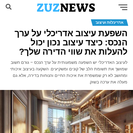
אדריכלות ועיצוב
השבת את ההבזקים
visibility_off
השפעת עיצוב אדריכלי על ערך
סמן כותרות
title
הנכס: כיצד עיצוב נכון יכול
צבע רקע
settings
להעלות את שווי הדירה שלך?
זום (הקטנה)
zoom_out
לעיצוב האדריכלי יש השפעה משמעותית על ערך הנכס – גורם חשוב
זום (הגדלה)
zoom_in
שמושך את תשומת הלב של קונים ומשקיעים. השקעה בעיצוב איכותי
ומחושב לא רק שמשפרת את איכות החיים והנוחות בדירה, אלא גם
הקטנת גופן
remove_circle_outline
מעלה את ערכה בשוק.
הגדלת גופן
add_circle_outline
גופן קריא
spellcheck
ניגודיות בהירה
brightness_high
ניגודיות כהה
brightness_low
הוסף קו תחתון לקישורים
format_underlined