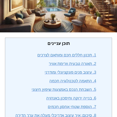
סמן קישורים
font_download
לאפס
cached
את
השארת משוב
כל
האפשרויות
הצהרת נגישות
תוכן עניינים
1.
תכנון חללים חכם ומותאם לצרכים
2.
תאורה טבעית וזרימת אוויר
3.
עיצוב פנים פונקציונלי ומודרני
4.
התאמה לטכנולוגיה חכמה
5.
השבחת הנכס באמצעות שיפוץ חיצוני
6.
בנייה ירוקה וחיסכון באנרגיה
7.
הוספת שטחי אחסון חכמים
8.
סיכום: איך עיצוב אדריכלי מעלה את ערך הדירה