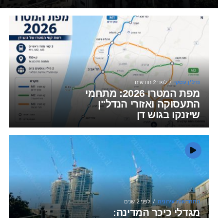
סמן קישורים
font_download
לאפס
cached
את
השארת משוב
כל
האפשרויות
הצהרת נגישות
נדל"ן עסקי
לפני 2 חודשים
מפת המטרו 2026: מתחמי
התעסוקה ואזורי הנדל"ן
שיזנקו בגוש דן
התחדשות עירונית
לפני 2 שנים
מגדלי כיכר המדינה: