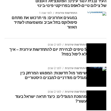
העיר נבנית לנגד עינינו: הפוטנציאל העצום
של צילום טיים-לאפס בפרויקטי פינוי-בינוי
התחדשות עירונית
לפני שנה 1
במגעים אחרונים: מי תרכוש את מתחם
סיפולוקס בתל אביב ומשמעותו לעתיד
האזור
התחדשות עירונית
לפני 2 שנים
5 טיפים לבחירת יזם להתחדשות עירונית – איך
לא ליפול בפח?
התחדשות עירונית
לפני 2 שנים
שימור מול חדשנות: המפגש המרתק בין
מגדלים מודרניים למבנים היסטוריים
התחדשות עירונית
לפני 2 שנים
מהפכת המגדלים: כיצד תראה ישראל בעוד
עשור?