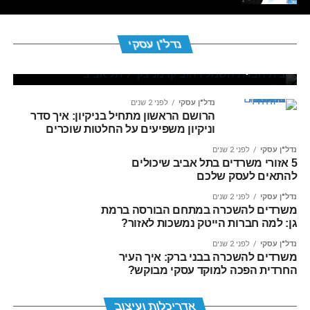
נדל"ן עסקי
לפני 6 ימים
לעבור או להישאר? ניתוח עסקי וכלכלי של
נדל"ן עסקי
לפני שנה 1
נדל"ן עסקי
כדאיות פיצול וצמצום שטחי משרד
ישראל קנדה וצ'ק פוינט משתפות פעולה
בפרויקט הדגל הבא של תל אביב
נדל"ן עסקי
לפני 2 שנים
הרושם הראשון מתחיל בניקיון: איך סדר
וניקיון משפיעים על החלטות שוכרים
נדל"ן עסקי
לפני 2 שנים
5 אזורי משרדים בתל אביב שיכולים
להתאים לעסק שלכם
נדל"ן עסקי
לפני 2 שנים
משרדים להשכרה במתחם הבורסה ברמת
גן: למה חברות הייטק נמשכות לאזור?
נדל"ן עסקי
לפני 2 שנים
משרדים להשכרה בבני ברק: איך העיר
החרדית הפכה למוקד עסקי מבוקש?
אדריכלות ועיצוב