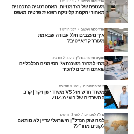
אדריכלות ועיצוב
לפני חודש 1
מעטפת של הזדמנויות: האסטרטגיה התכנונית
מאחורי הקמת קליניקה רפואית פרטית מאפס
אדריכלות ועיצוב
לפני חודש 1
איך מעצבים חלל עבודה שבאמת
מעורר קריאייטיב?
חוקים ומיסוי בנדל"ן
לפני 2 חודשים
מתי למחזר משכנתא? הסימנים הכלכליים
שאתם חייבים להכיר
פינת המומחים
לפני 3 חודשים
משרד חדש וזול VS משרד ישן ויקר | קרב
המשרדים של רועי מ-ZUZ
נדל"ן למגורים
לפני 3 חודשים
למה שוק הנדל״ן הישראלי עדיין לא מותאם
לקונים מחו״ל?