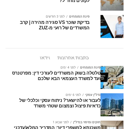
לקונים מחו״ל?
פינת המומחים
לפני 3 חודשים
בדיקת שוכר VS סגירה מהירה | קרב
המשרדים של רועי מ-ZUZ
כתבות אחרונות
וידאו
פינת המומחים
לפני 4 ימים
טלטלה בשוק המשרדים לעורכי דין: מפרטנרס
ועד למשרד העצמאי הבא שלכם
נדל"ן עסקי
לפני 6 ימים
לעבור או להישאר? ניתוח עסקי וכלכלי של
כדאיות פיצול וצמצום שטחי משרד
חוקים ומיסוי בנדל"ן
לפני שבוע 1
משכנתא למשפרי דיור: המדריך המלא(עדכני