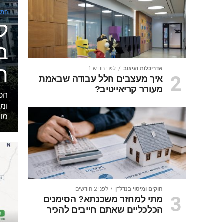
התח
ל
ב
ה
אדריכלות ועיצוב
לפני חודש 1
איך מעצבים חלל עבודה שבאמת
מעורר קריאייטיב?
הכ
ומצ
מוק
חוקים ומיסוי בנדל"ן
לפני 2 חודשים
מתי למחזר משכנתא? הסימנים
הכלכליים שאתם חייבים להכיר