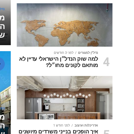
נדל"
הת
שי
נדל"ן למגורים
לפני 3 חודשים
למה שוק הנדל״ן הישראלי עדיין לא
מותאם לקונים מחו״ל?
התח
מג
הה
אדריכלות ועיצוב
לפני חודש 1
איך הופכים בנייני משרדים מיושנים