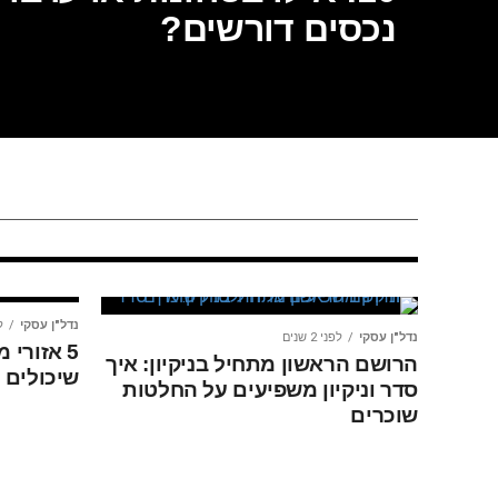
נכסים דורשים?
נדל"ן עסקי
לפני שבוע 1
לעבור או להישאר? ניתוח עס
וכלכלי של כדאיות פיצול
וצמצום שטחי משרד
נדל"ן עסקי
לפ
נדל"ן עסקי
לפני 2 שנים
5 אזורי
הרושם הראשון מתחיל בניקיון: איך
שיכולים
סדר וניקיון משפיעים על החלטות
שוכרים