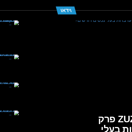
וידאו
מדברים נדל"ן עם רועי מ-ZUZ פרק
ות בעלי