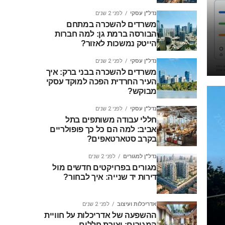
נדל"ן עסקי
לפני 2 שנים
משרדים להשכרה במתחם
הבורסה ברמת גן: למה חברות
הייטק נמשכות לאזור?
נדל"ן עסקי
לפני 2 שנים
משרדים להשכרה בבני ברק: איך
העיר החרדית הפכה למוקד עסקי
מבוקש?
נדל"ן עסקי
לפני 2 שנים
חללי עבודה משותפים בתל
אביב: למה הם כל כך פופולריים
בקרב סטארטאפים?
נדל"ן למגורים
לפני 2 שנים
מגורים בפרויקטים חדשים מול
דירות יד שנייה: איך לבחור?
אדריכלות ועיצוב
לפני 2 שנים
ההשפעה של אדריכלות על חוויית
המגורים: יצירת חללים