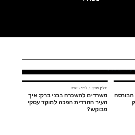
 פוינט
בפרויקט הדגל
ב
נדל"ן עסקי
לפני 2 שנים
הבורסה
משרדים להשכרה בבני ברק: איך
ק
העיר החרדית הפכה למוקד עסקי
מבוקש?